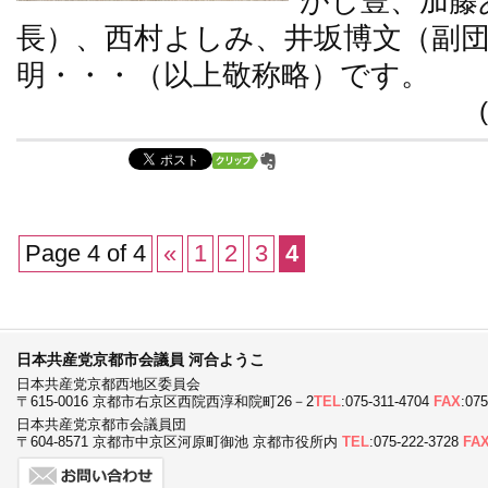
がし豊、加藤
長）、西村よしみ、井坂博文（副
明・・・（以上敬称略）です。
Page 4 of 4
«
1
2
3
4
日本共産党京都市会議員 河合ようこ
日本共産党京都西地区委員会
〒615-0016 京都市右京区西院西淳和院町26－2
TEL
:075-311-4704
FAX
:07
日本共産党京都市会議員団
〒604-8571 京都市中京区河原町御池 京都市役所内
TEL
:075-222-3728
FA