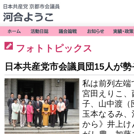
フォトトピックス
日本共産党市会議員団15人が
私は前列左端
宮田えりこ、
子、山中渡（
玉本なるみ、
から》井上け